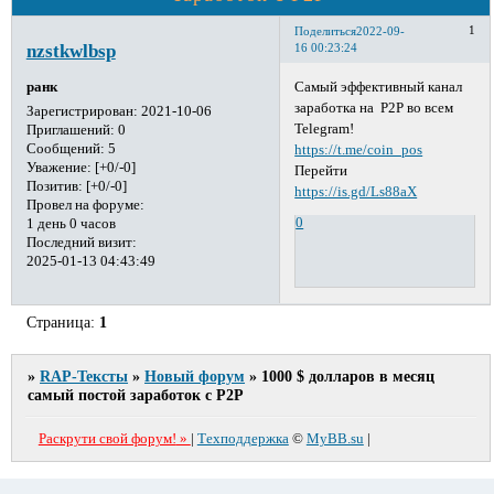
1
Поделиться
2022-09-
nzstkwlbsp
16 00:23:24
Самый эффективный канал
ранк
заработка на P2P во всем
Зарегистрирован
: 2021-10-06
Telegram!
Приглашений:
0
Сообщений:
5
https://t.me/coin_pos
Уважение:
[+0/-0]
Перейти
Позитив:
[+0/-0]
https://is.gd/Ls88aX
Провел на форуме:
0
1 день 0 часов
Последний визит:
2025-01-13 04:43:49
Страница:
1
»
RAP-Тексты
»
Новый форум
»
1000 $ долларов в месяц
самый постой заработок с P2P
»
Раскрути свой форум!
|
Техподдержка
©
MyBB.su
|