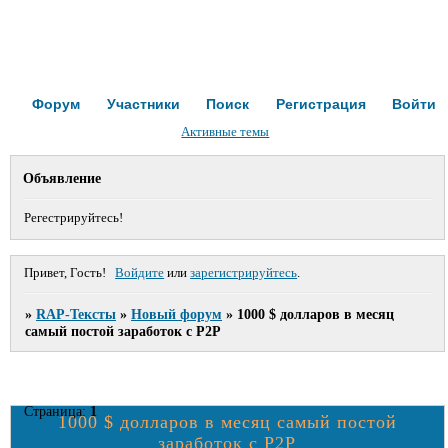
Форум
Участники
Поиск
Регистрация
Войти
Активные темы
Объявление
Регестрируйтесь!
Привет, Гость!
Войдите
или
зарегистрируйтесь
.
»
RAP-Тексты
»
Новый форум
»
1000 $ долларов в месяц
самый постой заработок с P2P
Страница:
1
1000 $ долларов в месяц самый постой
заработок с P2P